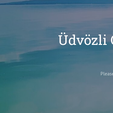
Üdvözli 
Pleas